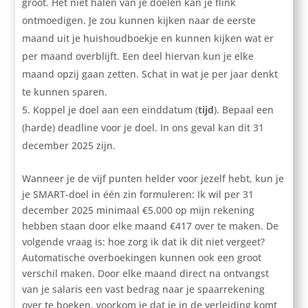
groot. Het niet halen van je doelen kan je flink
ontmoedigen. Je zou kunnen kijken naar de eerste
maand uit je huishoudboekje en kunnen kijken wat er
per maand overblijft. Een deel hiervan kun je elke
maand opzij gaan zetten. Schat in wat je per jaar denkt
te kunnen sparen.
Koppel je doel aan een einddatum (
tijd
). Bepaal een
(harde) deadline voor je doel. In ons geval kan dit 31
december 2025 zijn.
Wanneer je de vijf punten helder voor jezelf hebt, kun je
je SMART-doel in één zin formuleren: Ik wil per 31
december 2025 minimaal €5.000 op mijn rekening
hebben staan door elke maand €417 over te maken. De
volgende vraag is: hoe zorg ik dat ik dit niet vergeet?
Automatische overboekingen kunnen ook een groot
verschil maken. Door elke maand direct na ontvangst
van je salaris een vast bedrag naar je spaarrekening
over te boeken, voorkom je dat je in de verleiding komt